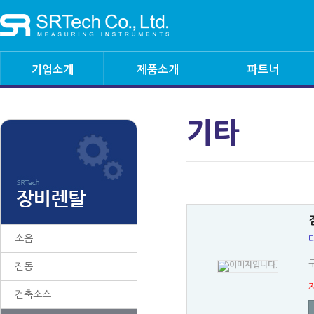
기업소개
제품소개
파트너
인사말
소음측정기
해외대리점
조직도
노이즈클라우드
기타
국내 대리점
오시는 길
진동측정기
협력사
다채널분석기
노이즈스캐너
레코더
소음
소음센서
구
진동
진동센서
건축소스
소음&진동교정기