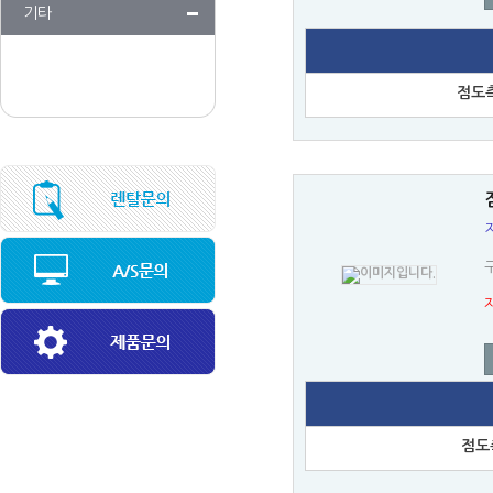
기타
소프트웨어
건축충격원
점도측
스피커&앰프
음향용적계
환경분석기
반응기
구
점도측정기
기타
점도측